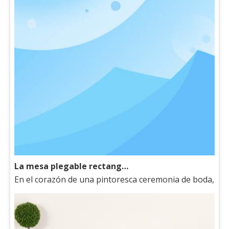
La mesa plegable rectangular de madera: testigo de un encuentro casual de boda
En el corazón de una pintoresca ceremonia de boda, ubic